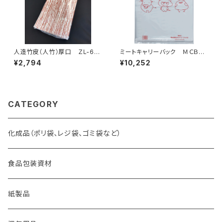
人造竹皮（人竹）厚口 ＺL-60
ミートキャリーバック ＭＣＢ－
（120ｇ） 200枚
5 紐付 1500枚（100枚×15
¥2,794
¥10,252
冊）
CATEGORY
化成品（ポリ袋、レジ袋、ゴミ袋など）
食品包装資材
紙製品