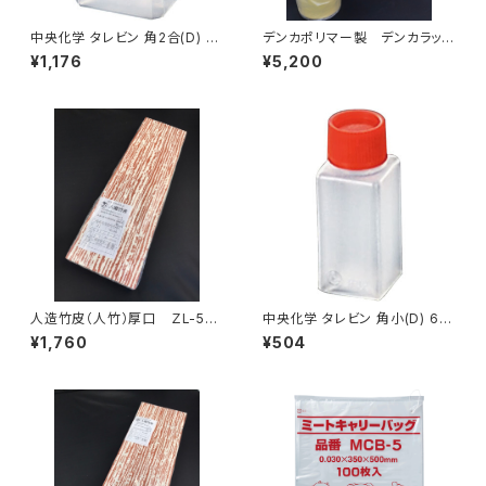
中央化学 タレビン 角2合(D) 3
デンカポリマー製 デンカラッ
60ml 20個入り
プ MS400 食品包装用スト
¥1,176
¥5,200
レッチフィルム 1箱2本入り
人造竹皮（人竹）厚口 ＺL-50
中央化学 タレビン 角小(D) 6m
（120ｇ） 200枚
l 100個入り
¥1,760
¥504