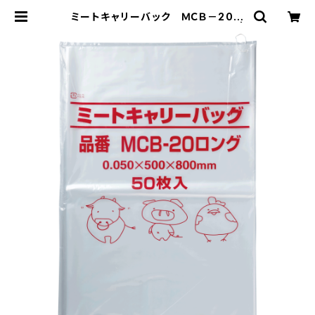
ミートキャリーバック ＭＣＢ－20ロ
ング 紐付 400枚（50枚×8冊） |
Pack8