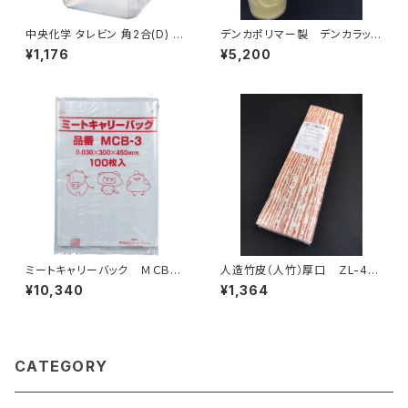
中央化学 タレビン 角2合(D) 3
デンカポリマー製 デンカラッ
60ml 20個入り
プ MS400 食品包装用スト
¥1,176
¥5,200
レッチフィルム 1箱2本入り
ミートキャリーバック ＭＣＢ－
人造竹皮（人竹）厚口 ＺL-40
３ 紐付 2000枚（100枚×20
（120ｇ） 200枚
¥10,340
¥1,364
冊）
CATEGORY