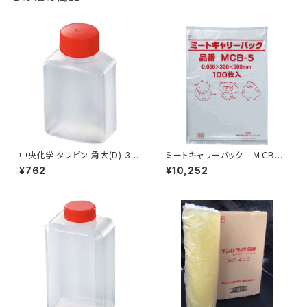
中央化学 タレビン 角大(D) 33
ミートキャリーバック ＭＣＢ－
ml 50個入り
5 紐付 1500枚（100枚×15
¥762
¥10,252
冊）