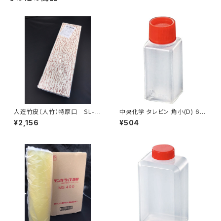
人造竹皮（人竹）特厚口 ＳL-5
中央化学 タレビン 角小(D) 6m
0（120ｇ） 200枚
l 100個入り
¥2,156
¥504