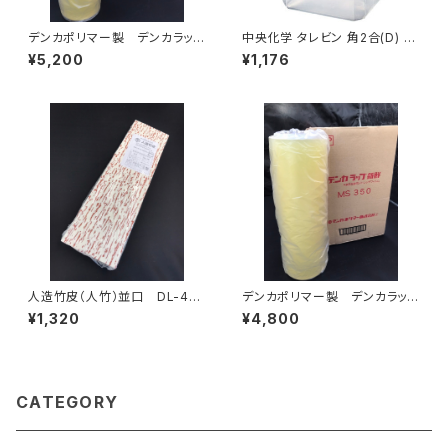
デンカポリマー製 デンカラッ
中央化学 タレビン 角2合(D) 3
プ MS400 食品包装用スト
60ml 20個入り
¥5,200
¥1,176
レッチフィルム 1箱2本入り
人造竹皮（人竹）並口 DL-40
デンカポリマー製 デンカラッ
（80ｇ） 200枚
プ MS350 食品包装用スト
¥1,320
¥4,800
レッチフィルム 1箱2本入り
CATEGORY